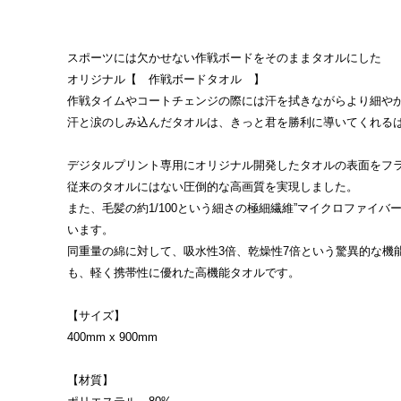
スポーツには欠かせない作戦ボードをそのままタオルにした
オリジナル【 作戦ボードタオル 】
作戦タイムやコートチェンジの際には汗を拭きながらより細や
汗と涙のしみ込んだタオルは、きっと君を勝利に導いてくれるはず
デジタルプリント専用にオリジナル開発したタオルの表面をフ
従来のタオルにはない圧倒的な高画質を実現しました。
また、毛髪の約1/100という細さの極細繊維”マイクロファイバー
います。
同重量の綿に対して、吸水性3倍、乾燥性7倍という驚異的な機
も、軽く携帯性に優れた高機能タオルです。
【サイズ】
400mm x 900mm
【材質】