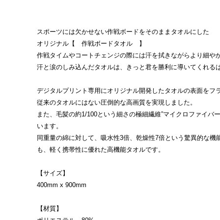
スポーツには欠かせない作戦ボードをそのままタオルにした
オリジナル【 作戦ボードタオル 】
作戦タイムやコートチェンジの際には汗を拭きながらより細や
汗と涙のしみ込んだタオルは、きっと君を勝利に導いてくれるはず
デジタルプリント専用にオリジナル開発したタオルの表面をフ
従来のタオルにはない圧倒的な高画質を実現しました。
また、毛髪の約1/100という細さの極細繊維”マイクロファイバー
います。
同重量の綿に対して、吸水性3倍、乾燥性7倍という驚異的な機
も、軽く携帯性に優れた高機能タオルです。
【サイズ】
400mm x 900mm
【材質】