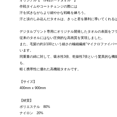
オリジナル【 作戦ボードタオル 】
作戦タイムやコートチェンジの際には
汗を拭きながらより細やかな戦略を練ろう。
汗と涙のしみ込んだタオルは、きっと君を勝利に導いてくれるはず
デジタルプリント専用にオリジナル開発したタオルの表面をフ
従来のタオルにはない圧倒的な高画質を実現しました。
また、毛髪の約1/100という細さの極細繊維”マイクロファイバー
います。
同重量の綿に対して、吸水性3倍、乾燥性7倍という驚異的な機
も、
軽く携帯性に優れた高機能タオルです。
【サイズ】
400mm x 900mm
【材質】
ポリエステル 80%
ナイロン 20%