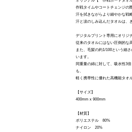
オリジナル【 作戦ボードタオ
作戦タイムやコートチェンジの
汗を拭きながらより細やかな戦
汗と涙のしみ込んだタオルは、き
デジタルプリント専用にオリジ
従来のタオルにはない圧倒的な
また、毛髪の約1/100という細
います。
同重量の綿に対して、吸水性3倍
も、
軽く携帯性に優れた高機能タオ
【サイズ】
400mm x 900mm
【材質】
ポリエステル 80%
ナイロン 20%