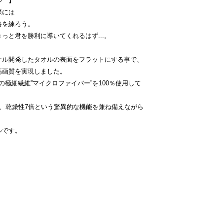
ル 】
際には
略を練ろう。
っと君を勝利に導いてくれるはず...。
ナル開発したタオルの表面をフラットにする事で、
高画質を実現しました。
さの極細繊維”マイクロファイバー”を100％使用して
、乾燥性7倍という驚異的な機能を兼ね備えながら
ルです。