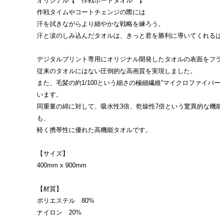
オリジナル【 作戦ボードタオル 】
作戦タイムやコートチェンジの際には
汗を拭きながらより細やかな戦略を練ろう。
汗と涙のしみ込んだタオルは、きっと君を勝利に導いてくれるはず
デジタルプリント専用にオリジナル開発したタオルの表面をフ
従来のタオルにはない圧倒的な高画質を実現しました。
また、毛髪の約1/100という細さの極細繊維”マイクロファイバー
います。
同重量の綿に対して、吸水性3倍、乾燥性7倍という驚異的な機
も、
軽く携帯性に優れた高機能タオルです。
【サイズ】
400mm x 900mm
【材質】
ポリエステル 80%
ナイロン 20%