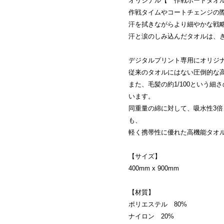
オリジナル【 作戦ボードタオ
作戦タイムやコートチェンジの
汗を拭きながらより細やかな戦
汗と涙のしみ込んだタオルは、き
デジタルプリント専用にオリジ
従来のタオルにはない圧倒的な
また、毛髪の約1/100という細
います。
同重量の綿に対して、吸水性3倍
も、
軽く携帯性に優れた高機能タオ
【サイズ】
400mm x 900mm
【材質】
ポリエステル 80%
ナイロン 20%