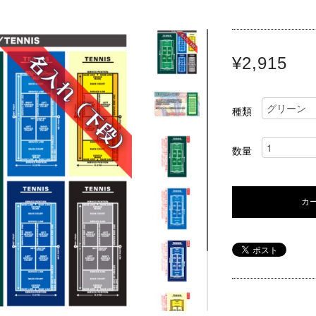
¥2,915
種類
数量
カ