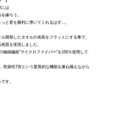
ル 】
際には
略を練ろう。
っと君を勝利に導いてくれるはず...。
ナル開発したタオルの表面をフラットにする事で、
高画質を実現しました。
さの極細繊維”マイクロファイバー”を100％使用して
、乾燥性7倍という驚異的な機能を兼ね備えながら
ルです。